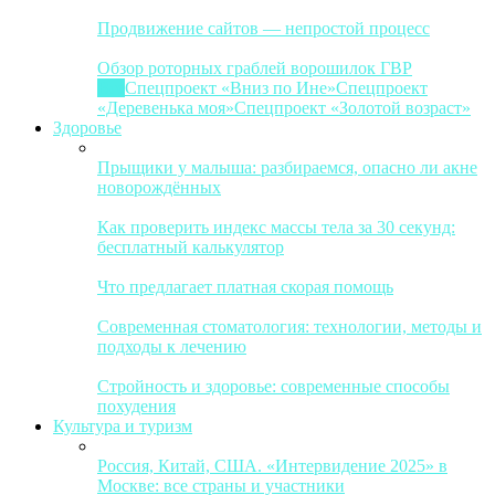
Продвижение сайтов — непростой процесс
Обзор роторных граблей ворошилок ГВР
Все
Спецпроект «Вниз по Ине»
Спецпроект
«Деревенька моя»
Спецпроект «Золотой возраст»
Здоровье
Прыщики у малыша: разбираемся, опасно ли акне
новорождённых
Как проверить индекс массы тела за 30 секунд:
бесплатный калькулятор
Что предлагает платная скорая помощь
Современная стоматология: технологии, методы и
подходы к лечению
Стройность и здоровье: современные способы
похудения
Культура и туризм
Россия, Китай, США. «Интервидение 2025» в
Москве: все страны и участники