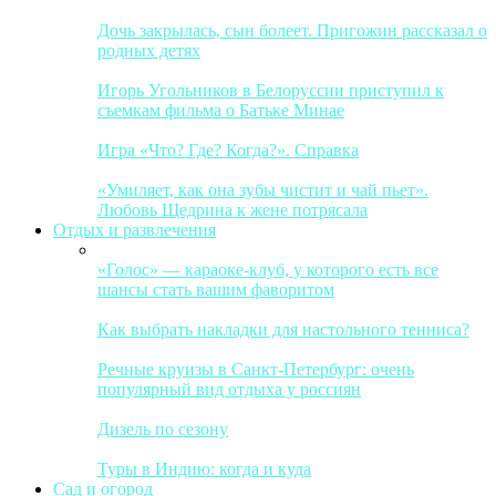
Дочь закрылась, сын болеет. Пригожин рассказал о
родных детях
Игорь Угольников в Белоруссии приступил к
съемкам фильма о Батьке Минае
Игра «Что? Где? Когда?». Справка
«Умиляет, как она зубы чистит и чай пьет».
Любовь Щедрина к жене потрясала
Отдых и развлечения
«Голос» — караоке-клуб, у которого есть все
шансы стать вашим фаворитом
Как выбрать накладки для настольного тенниса?
Речные круизы в Санкт-Петербург: очень
популярный вид отдыха у россиян
Дизель по сезону
Туры в Индию: когда и куда
Сад и огород