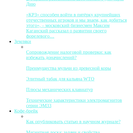
Дию
«КРЗ» способен войти в пятёрку крупнейших
отечественных игроков и мы знаем, как добиться
этого», – московский бизнесмен Максим
Каганский рассказал о развитии своего
форелевого…
Земляки
Сопровождение налоговой проверки: как
избежать доначислений?
Преимущества мульчи из древесной коры
Элитный табак для кальяна WTO
Плюсы механических клавиатур
Технические характеристики электромагнитов
серии ЭМ33
Кофе-брейк
Как опубликовать статью в научном журнале?
Магнитная доска: задачи и свойства