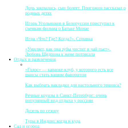
Дочь закрылась, сын болеет. Пригожин рассказал о
родных детях
Игорь Угольников в Белоруссии приступил к
съемкам фильма о Батьке Минае
Игра «Что? Где? Когда?». Справка
«Умиляет, как она зубы чистит и чай пьет».
Любовь Щедрина к жене потрясала
Отдых и развлечения
«Голос» — караоке-клуб, у которого есть все
шансы стать вашим фаворитом
Как выбрать накладки для настольного тенниса?
Речные круизы в Санкт-Петербург: очень
популярный вид отдыха у россиян
Дизель по сезону
Туры в Индию: когда и куда
Сад и огород