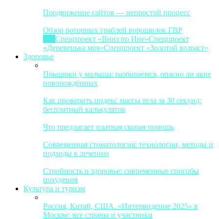
Продвижение сайтов — непростой процесс
Обзор роторных граблей ворошилок ГВР
Все
Спецпроект «Вниз по Ине»
Спецпроект
«Деревенька моя»
Спецпроект «Золотой возраст»
Здоровье
Прыщики у малыша: разбираемся, опасно ли акне
новорождённых
Как проверить индекс массы тела за 30 секунд:
бесплатный калькулятор
Что предлагает платная скорая помощь
Современная стоматология: технологии, методы и
подходы к лечению
Стройность и здоровье: современные способы
похудения
Культура и туризм
Россия, Китай, США. «Интервидение 2025» в
Москве: все страны и участники