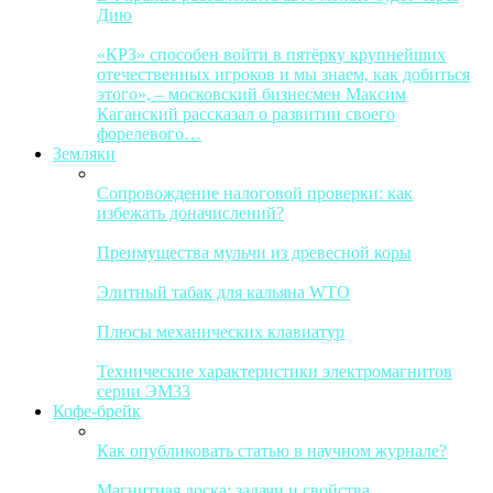
Дию
«КРЗ» способен войти в пятёрку крупнейших
отечественных игроков и мы знаем, как добиться
этого», – московский бизнесмен Максим
Каганский рассказал о развитии своего
форелевого…
Земляки
Сопровождение налоговой проверки: как
избежать доначислений?
Преимущества мульчи из древесной коры
Элитный табак для кальяна WTO
Плюсы механических клавиатур
Технические характеристики электромагнитов
серии ЭМ33
Кофе-брейк
Как опубликовать статью в научном журнале?
Магнитная доска: задачи и свойства