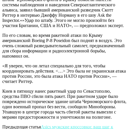
системы наблюдения и наведения Североатлантического
альянса, заявил бывший американский разведчик Скотт
Риттер в интервью Джеффу Норману в его шоу Ask the
Inspector.«»Удар по штабу. Этого не могло произойти без
участия Британии, США и НАТО», — предположил эксперт.
По его словам, во время ракетной атаки по Крыму
американский Boeing P-8 Poseidon был поднят в воздух. Это
очень сложный разведывательный самолет, предназначенный
для сбора информации и радиоэлектронной борьбы,
напомнил он.
«Я уверен, что он летал специально для того, чтобы
координировать действия. <…> Это была не украинская атака
против России, это была атака НАТО против России», —
считает Риттер.
Киев в пятницу нанес ракетный удар по Севастополю,
средства ПВО сбили пять ракет. При ракетном ударе было
повреждено историческое здание штаба Черноморского флота,
один военный пропал без вести, сообщило Минобороны.
Упавшую в центре города часть сбитой ракеты вывезли с
мерами предосторожности и уничтожили на полигоне.
Предыдущая статья
Asics мужские кроссовки: ваш шаг к