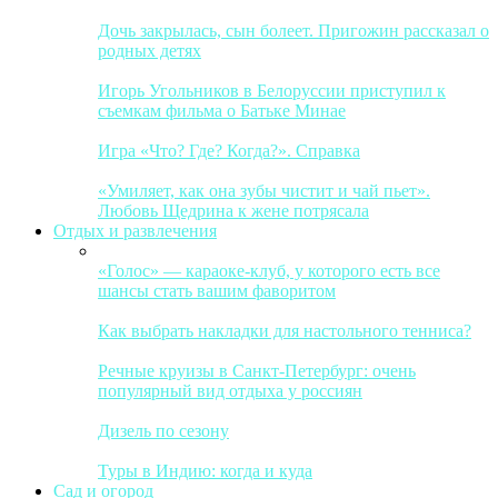
Дочь закрылась, сын болеет. Пригожин рассказал о
родных детях
Игорь Угольников в Белоруссии приступил к
съемкам фильма о Батьке Минае
Игра «Что? Где? Когда?». Справка
«Умиляет, как она зубы чистит и чай пьет».
Любовь Щедрина к жене потрясала
Отдых и развлечения
«Голос» — караоке-клуб, у которого есть все
шансы стать вашим фаворитом
Как выбрать накладки для настольного тенниса?
Речные круизы в Санкт-Петербург: очень
популярный вид отдыха у россиян
Дизель по сезону
Туры в Индию: когда и куда
Сад и огород