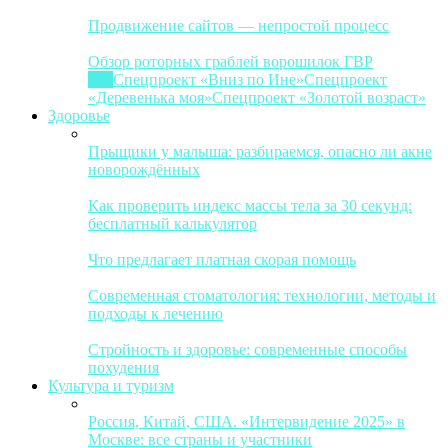
Продвижение сайтов — непростой процесс
Обзор роторных граблей ворошилок ГВР
Все
Спецпроект «Вниз по Ине»
Спецпроект
«Деревенька моя»
Спецпроект «Золотой возраст»
Здоровье
Прыщики у малыша: разбираемся, опасно ли акне
новорождённых
Как проверить индекс массы тела за 30 секунд:
бесплатный калькулятор
Что предлагает платная скорая помощь
Современная стоматология: технологии, методы и
подходы к лечению
Стройность и здоровье: современные способы
похудения
Культура и туризм
Россия, Китай, США. «Интервидение 2025» в
Москве: все страны и участники