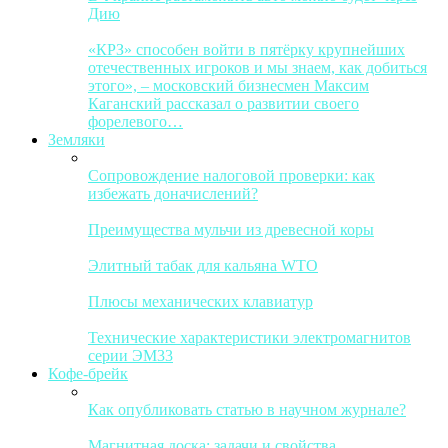
Дию
«КРЗ» способен войти в пятёрку крупнейших
отечественных игроков и мы знаем, как добиться
этого», – московский бизнесмен Максим
Каганский рассказал о развитии своего
форелевого…
Земляки
Сопровождение налоговой проверки: как
избежать доначислений?
Преимущества мульчи из древесной коры
Элитный табак для кальяна WTO
Плюсы механических клавиатур
Технические характеристики электромагнитов
серии ЭМ33
Кофе-брейк
Как опубликовать статью в научном журнале?
Магнитная доска: задачи и свойства