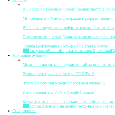
ВС России с тяжёлыми боями продвигаются в район
Минобороны РФ не подтверждает удара по зданию 
ВС России ведут ожесточённые в южной части Покр
Потопленный в устье Дуная украинский корабль за
Ставка Центробанка – это даже не ставка мечты
Все
Актуально
Важно
Коротко о главном
Криминал
П
Архивные рубрики
Можно ли научиться продвигать сайты по статьям в
Важное, что нужно знать про COVID-19
Что такое веб-приложение простыми словами?
Как пользоваться VPN в Google Chrome?
Белое золото: признак изысканности и безупречног
Все
Афиша
Вакансии на рынке труда
Частные объявл
Спецпроекты