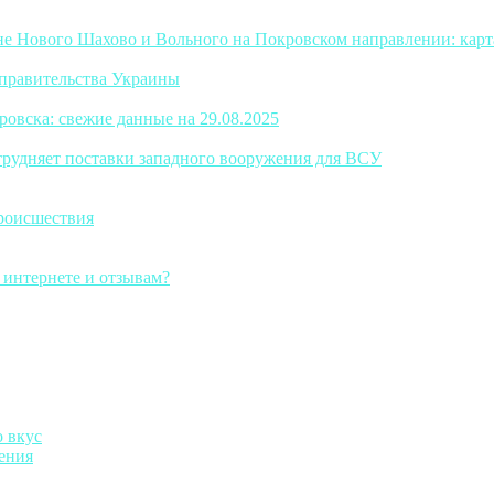
е Нового Шахово и Вольного на Покровском направлении: карт
правительства Украины
овска: свежие данные на 29.08.2025
трудняет поставки западного вооружения для ВСУ
роисшествия
 интернете и отзывам?
о вкус
ения