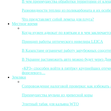
В чем преимущества обработки территории от кле
Разновидности теплиц из поликарбоната и их особ
Что представляет собой лемеха для плуга?
Местное время
Когда нужен адвокат по взяткам и в чем заключается
Принцип работы оптического нивелира LEICA
В Казахстане ограничат работу зарубежных соцсете
В Украине растаможить авто можно будет через Ди
«КРЗ» способен войти в пятёрку крупнейших отечес
форелевого…
Земляки
Сопровождение налоговой проверки: как избежать
Преимущества мульчи из древесной коры
Элитный табак для кальяна WTO