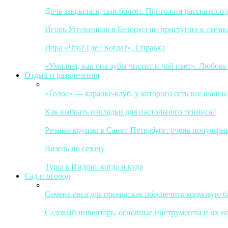
Дочь закрылась, сын болеет. Пригожин рассказал о
Игорь Угольников в Белоруссии приступил к съемк
Игра «Что? Где? Когда?». Справка
«Умиляет, как она зубы чистит и чай пьет». Любов
Отдых и развлечения
«Голос» — караоке-клуб, у которого есть все шанс
Как выбрать накладки для настольного тенниса?
Речные круизы в Санкт-Петербург: очень популярн
Дизель по сезону
Туры в Индию: когда и куда
Сад и огород
Семена овса для посева: как обеспечить кормовую б
Садовый инвентарь: основные инструменты и их исп