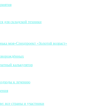
приятия
ся для складской техники
нька моя»
Спецпроект «Золотой возраст»
новорождённых
платный калькулятор
подходы к лечению
дения
е: все страны и участники