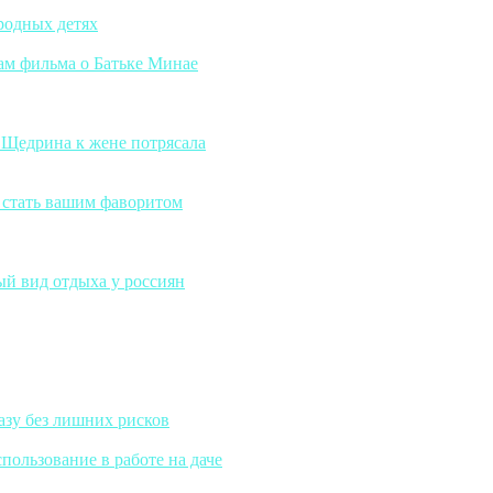
 родных детях
ам фильма о Батьке Минае
ь Щедрина к жене потрясала
ы стать вашим фаворитом
ый вид отдыха у россиян
азу без лишних рисков
ользование в работе на даче