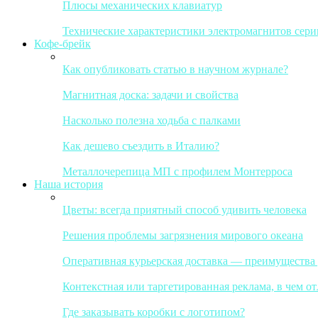
Плюсы механических клавиатур
Технические характеристики электромагнитов сер
Кофе-брейк
Как опубликовать статью в научном журнале?
Магнитная доска: задачи и свойства
Насколько полезна ходьба с палками
Как дешево съездить в Италию?
Металлочерепица МП с профилем Монтерроса
Наша история
Цветы: всегда приятный способ удивить человека
Решения проблемы загрязнения мирового океана
Оперативная курьерская доставка — преимущества
Контекстная или таргетированная реклама, в чем от
Где заказывать коробки с логотипом?