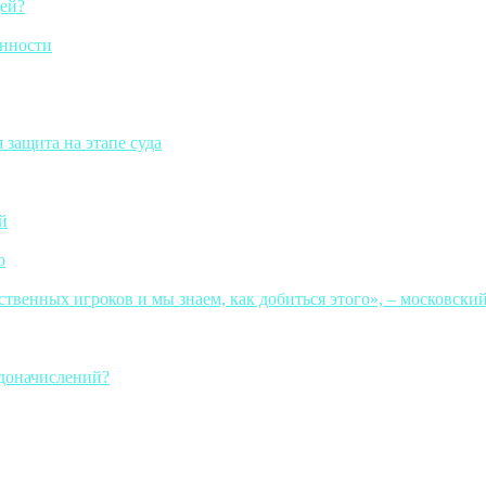
щей?
енности
 защита на этапе суда
й
ю
твенных игроков и мы знаем, как добиться этого», – московски
 доначислений?