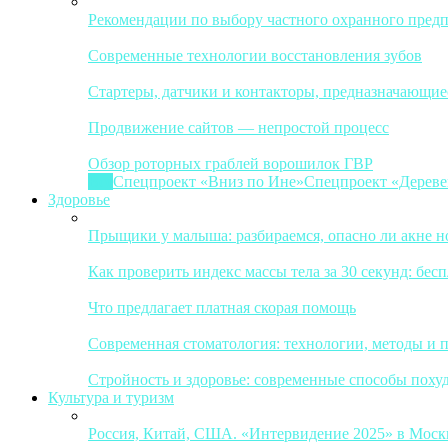
Рекомендации по выбору частного охранного пред
Современные технологии восстановления зубов
Стартеры, датчики и контакторы, предназначающие
Продвижение сайтов — непростой процесс
Обзор роторных граблей ворошилок ГВР
Все
Спецпроект «Вниз по Ине»
Спецпроект «Дереве
Здоровье
Прыщики у малыша: разбираемся, опасно ли акне 
Как проверить индекс массы тела за 30 секунд: бес
Что предлагает платная скорая помощь
Современная стоматология: технологии, методы и 
Стройность и здоровье: современные способы поху
Культура и туризм
Россия, Китай, США. «Интервидение 2025» в Москв