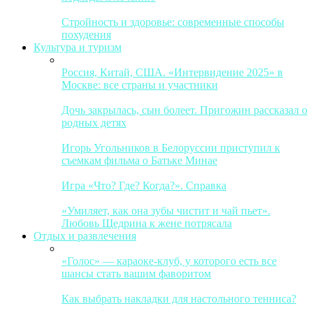
Стройность и здоровье: современные способы
похудения
Культура и туризм
Россия, Китай, США. «Интервидение 2025» в
Москве: все страны и участники
Дочь закрылась, сын болеет. Пригожин рассказал о
родных детях
Игорь Угольников в Белоруссии приступил к
съемкам фильма о Батьке Минае
Игра «Что? Где? Когда?». Справка
«Умиляет, как она зубы чистит и чай пьет».
Любовь Щедрина к жене потрясала
Отдых и развлечения
«Голос» — караоке-клуб, у которого есть все
шансы стать вашим фаворитом
Как выбрать накладки для настольного тенниса?