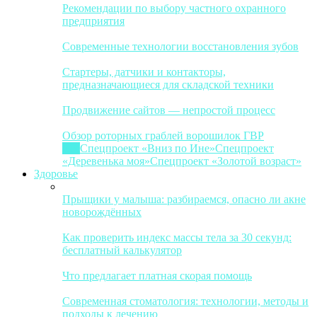
Рекомендации по выбору частного охранного
предприятия
Современные технологии восстановления зубов
Стартеры, датчики и контакторы,
предназначающиеся для складской техники
Продвижение сайтов — непростой процесс
Обзор роторных граблей ворошилок ГВР
Все
Спецпроект «Вниз по Ине»
Спецпроект
«Деревенька моя»
Спецпроект «Золотой возраст»
Здоровье
Прыщики у малыша: разбираемся, опасно ли акне
новорождённых
Как проверить индекс массы тела за 30 секунд:
бесплатный калькулятор
Что предлагает платная скорая помощь
Современная стоматология: технологии, методы и
подходы к лечению