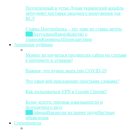
Потопленный в устье Дуная украинский корабль
затрудняет поставки западного вооружения для
ВСУ
Ставка Центробанка – это даже не ставка мечты
Все
Актуально
Важно
Коротко о
главном
Криминал
Происшествия
Архивные рубрики
Можно ли научиться продвигать сайты по статьям
в интернете и отзывам?
Важное, что нужно знать про COVID-19
Что такое веб-приложение простыми словами?
Как пользоваться VPN в Google Chrome?
Белое золото: признак изысканности и
безупречного вкус
Все
Афиша
Вакансии на рынке труда
Частные
объявления
Спецпроекты