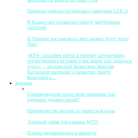
Принцип работы оптического нивелира LEICA
В Казахстане ограничат работу зарубежных
соцсетей
В Украине растаможить авто можно будет через
Дию
«КРЗ» способен войти в пятёрку крупнейших
отечественных игроков и мы знаем, как добиться
этого», – московский бизнесмен Максим
Каганский рассказал о развитии своего
форелевого…
Земляки
Сопровождение налоговой проверки: как
избежать доначислений?
Преимущества мульчи из древесной коры
Элитный табак для кальяна WTO
Плюсы механических клавиатур