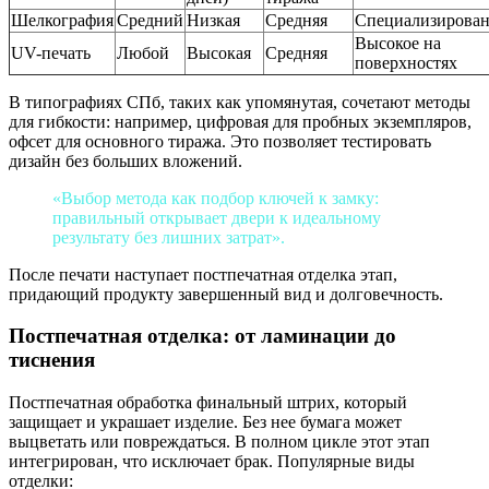
Шелкография
Средний
Низкая
Средняя
Специализирова
Высокое на
UV-печать
Любой
Высокая
Средняя
поверхностях
В типографиях СПб, таких как упомянутая, сочетают методы
для гибкости: например, цифровая для пробных экземпляров,
офсет для основного тиража. Это позволяет тестировать
дизайн без больших вложений.
«Выбор метода как подбор ключей к замку:
правильный открывает двери к идеальному
результату без лишних затрат».
После печати наступает постпечатная отделка этап,
придающий продукту завершенный вид и долговечность.
Постпечатная отделка: от ламинации до
тиснения
Постпечатная обработка финальный штрих, который
защищает и украшает изделие. Без нее бумага может
выцветать или повреждаться. В полном цикле этот этап
интегрирован, что исключает брак. Популярные виды
отделки: