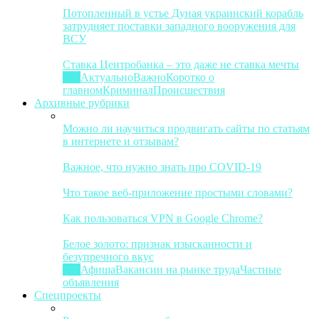
Потопленный в устье Дуная украинский корабль
затрудняет поставки западного вооружения для
ВСУ
Ставка Центробанка – это даже не ставка мечты
Все
Актуально
Важно
Коротко о
главном
Криминал
Происшествия
Архивные рубрики
Можно ли научиться продвигать сайты по статьям
в интернете и отзывам?
Важное, что нужно знать про COVID-19
Что такое веб-приложение простыми словами?
Как пользоваться VPN в Google Chrome?
Белое золото: признак изысканности и
безупречного вкус
Все
Афиша
Вакансии на рынке труда
Частные
объявления
Спецпроекты