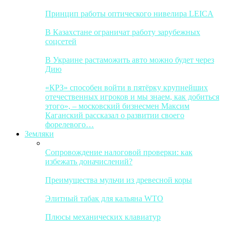
Принцип работы оптического нивелира LEICA
В Казахстане ограничат работу зарубежных
соцсетей
В Украине растаможить авто можно будет через
Дию
«КРЗ» способен войти в пятёрку крупнейших
отечественных игроков и мы знаем, как добиться
этого», – московский бизнесмен Максим
Каганский рассказал о развитии своего
форелевого…
Земляки
Сопровождение налоговой проверки: как
избежать доначислений?
Преимущества мульчи из древесной коры
Элитный табак для кальяна WTO
Плюсы механических клавиатур