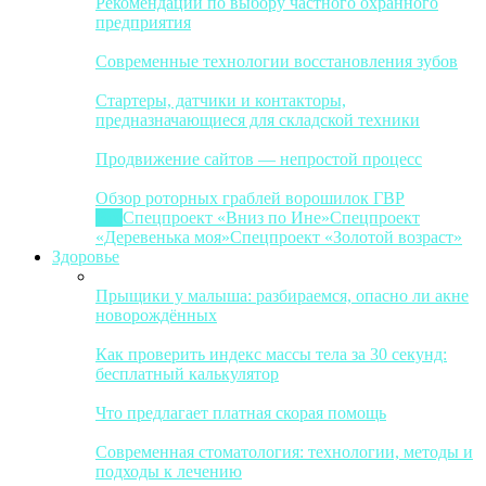
Рекомендации по выбору частного охранного
предприятия
Современные технологии восстановления зубов
Стартеры, датчики и контакторы,
предназначающиеся для складской техники
Продвижение сайтов — непростой процесс
Обзор роторных граблей ворошилок ГВР
Все
Спецпроект «Вниз по Ине»
Спецпроект
«Деревенька моя»
Спецпроект «Золотой возраст»
Здоровье
Прыщики у малыша: разбираемся, опасно ли акне
новорождённых
Как проверить индекс массы тела за 30 секунд:
бесплатный калькулятор
Что предлагает платная скорая помощь
Современная стоматология: технологии, методы и
подходы к лечению