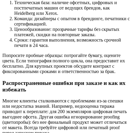
Техническая база: наличие офсетных, цифровых и
постпечатных машин от ведущих брендов, как
Heidelberg или Xerox.
Команда: дизайнеры с опытом в брендинге, печатники с
сертификацией.
Ценообразование: прозрачные тарифы без скрытых
платежей, скидки на повторные заказы.
Сроки: гарантия выполнения, возможность срочной
печати в 24 часа.
Попросите пробные образцы: потрогайте бумагу, оцените
цвета. Если типография полного цикла, она предоставит их
бесплатно. Для крупных проектов обсудите контракт с
фиксированными сроками и ответственностью за брак.
Распространенные ошибки при заказе и как их
избежать
Многие клиенты сталкиваются с проблемами из-за спешки
или недостатка знаний. Например, недооценка тиража
приводит к переплате: для 200 экземпляров цифровая печать
выгоднее офсета. Другая ошибка игнорирование proofing
(цветопробы): без нее финальный продукт может отличаться
от макета. Всегда требуйте цифровой или печатный proof
перед запуском тиража.