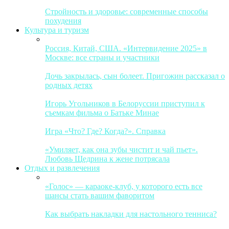
Стройность и здоровье: современные способы
похудения
Культура и туризм
Россия, Китай, США. «Интервидение 2025» в
Москве: все страны и участники
Дочь закрылась, сын болеет. Пригожин рассказал о
родных детях
Игорь Угольников в Белоруссии приступил к
съемкам фильма о Батьке Минае
Игра «Что? Где? Когда?». Справка
«Умиляет, как она зубы чистит и чай пьет».
Любовь Щедрина к жене потрясала
Отдых и развлечения
«Голос» — караоке-клуб, у которого есть все
шансы стать вашим фаворитом
Как выбрать накладки для настольного тенниса?