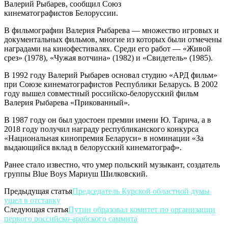
Валерий Рыбарев, сообщил Союз
кинематографистов Белоруссии.
В фильмографии Валерия Рыбарева — множество игровых и
документальных фильмов, многие из которых были отмечены
наградами на кинофестивалях. Среди его работ — «Живой
срез» (1978), «Чужая вотчина» (1982) и «Свидетель» (1985).
В 1992 году Валерий Рыбарев основал студию «АРД фильм»
при Союзе кинематографистов Республики Беларусь. В 2002
году вышел совместный российско-белорусский фильм
Валерия Рыбарева «Прикованный».
В 1987 году он был удостоен премии имени Ю. Тарича, а в
2018 году получил награду республиканского конкурса
«Национальная кинопремия Беларуси» в номинации «За
выдающийся вклад в белорусский кинематограф».
Ранее стало известно, что умер польский музыкант, создатель
группы Blue Boys Мариуш Шилковский.
Предыдущая статья
Председатель Курской областной думы
ушел в отставку
Следующая статья
Путин образовал комитет по организации
первого российско-арабского саммита