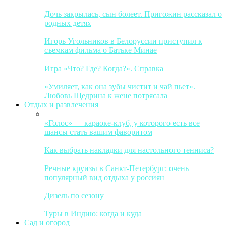
Дочь закрылась, сын болеет. Пригожин рассказал о
родных детях
Игорь Угольников в Белоруссии приступил к
съемкам фильма о Батьке Минае
Игра «Что? Где? Когда?». Справка
«Умиляет, как она зубы чистит и чай пьет».
Любовь Щедрина к жене потрясала
Отдых и развлечения
«Голос» — караоке-клуб, у которого есть все
шансы стать вашим фаворитом
Как выбрать накладки для настольного тенниса?
Речные круизы в Санкт-Петербург: очень
популярный вид отдыха у россиян
Дизель по сезону
Туры в Индию: когда и куда
Сад и огород