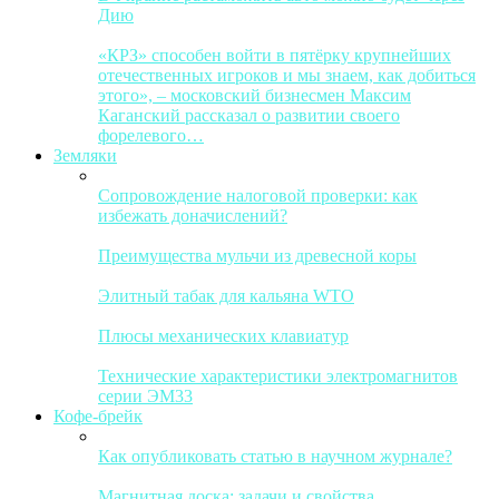
Дию
«КРЗ» способен войти в пятёрку крупнейших
отечественных игроков и мы знаем, как добиться
этого», – московский бизнесмен Максим
Каганский рассказал о развитии своего
форелевого…
Земляки
Сопровождение налоговой проверки: как
избежать доначислений?
Преимущества мульчи из древесной коры
Элитный табак для кальяна WTO
Плюсы механических клавиатур
Технические характеристики электромагнитов
серии ЭМ33
Кофе-брейк
Как опубликовать статью в научном журнале?
Магнитная доска: задачи и свойства