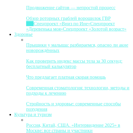
Продвижение сайтов — непростой процесс
Обзор роторных граблей ворошилок ГВР
Все
Спецпроект «Вниз по Ине»
Спецпроект
«Деревенька моя»
Спецпроект «Золотой возраст»
Здоровье
Прыщики у малыша: разбираемся, опасно ли акне
новорождённых
Как проверить индекс массы тела за 30 секунд:
бесплатный калькулятор
Что предлагает платная скорая помощь
Современная стоматология: технологии, методы и
подходы к лечению
Стройность и здоровье: современные способы
похудения
Культура и туризм
Россия, Китай, США. «Интервидение 2025» в
Москве: все страны и участники