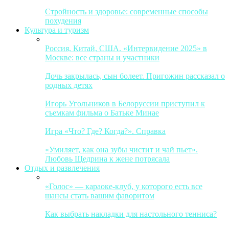
Стройность и здоровье: современные способы
похудения
Культура и туризм
Россия, Китай, США. «Интервидение 2025» в
Москве: все страны и участники
Дочь закрылась, сын болеет. Пригожин рассказал о
родных детях
Игорь Угольников в Белоруссии приступил к
съемкам фильма о Батьке Минае
Игра «Что? Где? Когда?». Справка
«Умиляет, как она зубы чистит и чай пьет».
Любовь Щедрина к жене потрясала
Отдых и развлечения
«Голос» — караоке-клуб, у которого есть все
шансы стать вашим фаворитом
Как выбрать накладки для настольного тенниса?