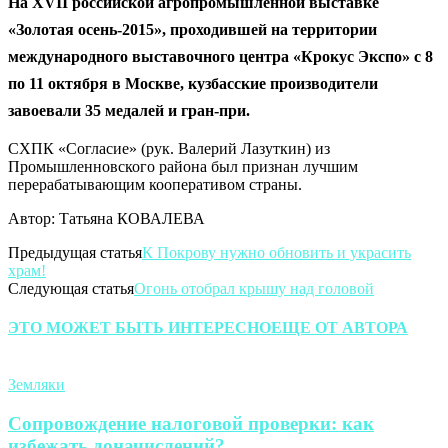
На XVII российской агропромышленной выставке
«Золотая осень-2015», проходившей на территории
международного выставочного центра «Крокус Экспо» с 8
по 11 октября в Москве, кузбасские производители
завоевали 35 медалей и гран-при.
СХПК «Согласие» (рук. Валерий Лазуткин) из
Промышленновского района был признан лучшим
перерабатывающим кооперативом страны.
Автор: Татьяна КОВАЛЕВА
Предыдущая статья
К Покрову нужно обновить и украсить
храм!
Следующая статья
Огонь отобрал крышу над головой
ЭТО МОЖЕТ БЫТЬ ИНТЕРЕСНО
ЕЩЕ ОТ АВТОРА
Земляки
Сопровождение налоговой проверки: как
избежать доначислений?