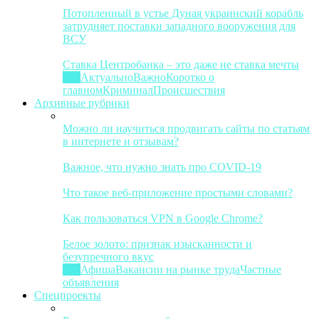
Потопленный в устье Дуная украинский корабль
затрудняет поставки западного вооружения для
ВСУ
Ставка Центробанка – это даже не ставка мечты
Все
Актуально
Важно
Коротко о
главном
Криминал
Происшествия
Архивные рубрики
Можно ли научиться продвигать сайты по статьям
в интернете и отзывам?
Важное, что нужно знать про COVID-19
Что такое веб-приложение простыми словами?
Как пользоваться VPN в Google Chrome?
Белое золото: признак изысканности и
безупречного вкус
Все
Афиша
Вакансии на рынке труда
Частные
объявления
Спецпроекты