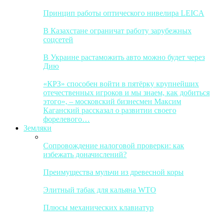
Принцип работы оптического нивелира LEICA
В Казахстане ограничат работу зарубежных
соцсетей
В Украине растаможить авто можно будет через
Дию
«КРЗ» способен войти в пятёрку крупнейших
отечественных игроков и мы знаем, как добиться
этого», – московский бизнесмен Максим
Каганский рассказал о развитии своего
форелевого…
Земляки
Сопровождение налоговой проверки: как
избежать доначислений?
Преимущества мульчи из древесной коры
Элитный табак для кальяна WTO
Плюсы механических клавиатур