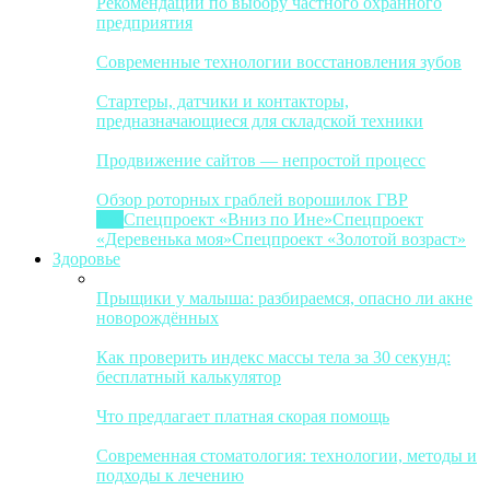
Рекомендации по выбору частного охранного
предприятия
Современные технологии восстановления зубов
Стартеры, датчики и контакторы,
предназначающиеся для складской техники
Продвижение сайтов — непростой процесс
Обзор роторных граблей ворошилок ГВР
Все
Спецпроект «Вниз по Ине»
Спецпроект
«Деревенька моя»
Спецпроект «Золотой возраст»
Здоровье
Прыщики у малыша: разбираемся, опасно ли акне
новорождённых
Как проверить индекс массы тела за 30 секунд:
бесплатный калькулятор
Что предлагает платная скорая помощь
Современная стоматология: технологии, методы и
подходы к лечению