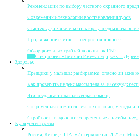
Рекомендации по выбору частного охранного пред
Современные технологии восстановления зубов
Стартеры, датчики и контакторы, предназначающие
Продвижение сайтов — непростой процесс
Обзор роторных граблей ворошилок ГВР
Все
Спецпроект «Вниз по Ине»
Спецпроект «Дереве
Здоровье
Прыщики у малыша: разбираемся, опасно ли акне 
Как проверить индекс массы тела за 30 секунд: бес
Что предлагает платная скорая помощь
Современная стоматология: технологии, методы и 
Стройность и здоровье: современные способы поху
Культура и туризм
Россия, Китай, США. «Интервидение 2025» в Москв