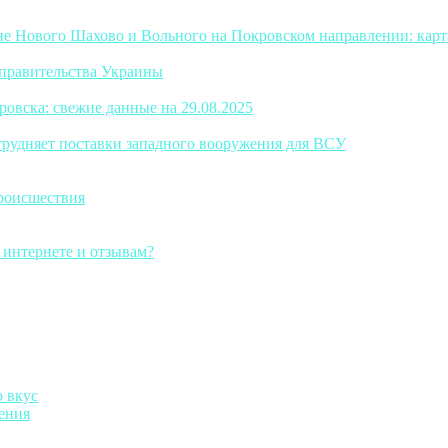
е Нового Шахово и Вольного на Покровском направлении: карт
правительства Украины
овска: свежие данные на 29.08.2025
трудняет поставки западного вооружения для ВСУ
роисшествия
 интернете и отзывам?
о вкус
ения