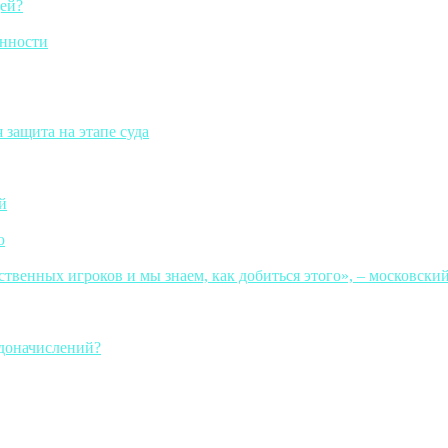
щей?
енности
 защита на этапе суда
й
ю
твенных игроков и мы знаем, как добиться этого», – московски
 доначислений?