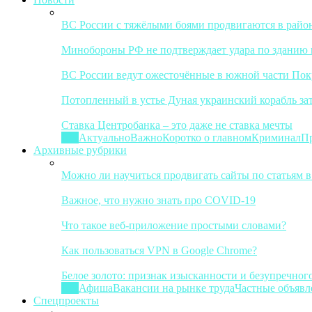
ВС России с тяжёлыми боями продвигаются в район
Минобороны РФ не подтверждает удара по зданию 
ВС России ведут ожесточённые в южной части Покр
Потопленный в устье Дуная украинский корабль за
Ставка Центробанка – это даже не ставка мечты
Все
Актуально
Важно
Коротко о главном
Криминал
П
Архивные рубрики
Можно ли научиться продвигать сайты по статьям в
Важное, что нужно знать про COVID-19
Что такое веб-приложение простыми словами?
Как пользоваться VPN в Google Chrome?
Белое золото: признак изысканности и безупречног
Все
Афиша
Вакансии на рынке труда
Частные объявл
Спецпроекты