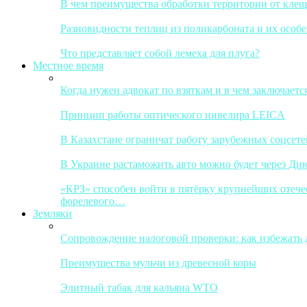
В чем преимущества обработки территории от кле
Разновидности теплиц из поликарбоната и их особ
Что представляет собой лемеха для плуга?
Местное время
Когда нужен адвокат по взяткам и в чем заключается
Принцип работы оптического нивелира LEICA
В Казахстане ограничат работу зарубежных соцсете
В Украине растаможить авто можно будет через Ди
«КРЗ» способен войти в пятёрку крупнейших отечес
форелевого…
Земляки
Сопровождение налоговой проверки: как избежать
Преимущества мульчи из древесной коры
Элитный табак для кальяна WTO