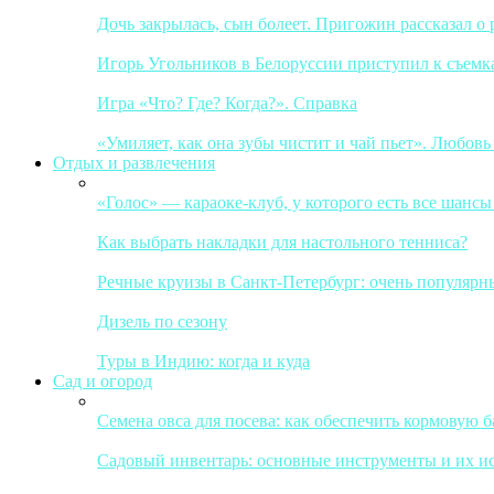
Дочь закрылась, сын болеет. Пригожин рассказал о
Игорь Угольников в Белоруссии приступил к съемк
Игра «Что? Где? Когда?». Справка
«Умиляет, как она зубы чистит и чай пьет». Любов
Отдых и развлечения
«Голос» — караоке-клуб, у которого есть все шанс
Как выбрать накладки для настольного тенниса?
Речные круизы в Санкт-Петербург: очень популярн
Дизель по сезону
Туры в Индию: когда и куда
Сад и огород
Семена овса для посева: как обеспечить кормовую б
Садовый инвентарь: основные инструменты и их исп