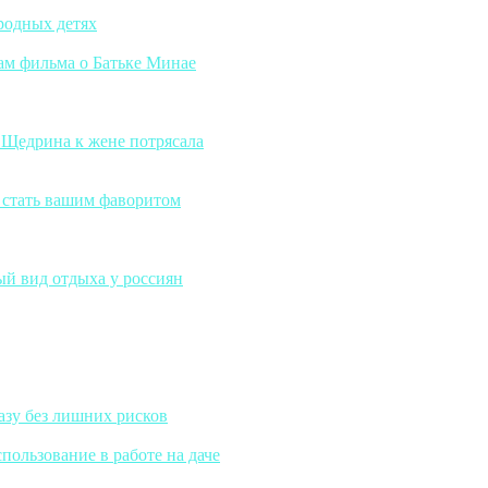
 родных детях
ам фильма о Батьке Минае
ь Щедрина к жене потрясала
ы стать вашим фаворитом
ый вид отдыха у россиян
азу без лишних рисков
ользование в работе на даче