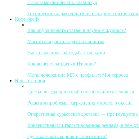
Плюсы механических клавиатур
Технические характеристики электромагнитов сер
Кофе-брейк
Как опубликовать статью в научном журнале?
Магнитная доска: задачи и свойства
Насколько полезна ходьба с палками
Как дешево съездить в Италию?
Металлочерепица МП с профилем Монтерроса
Наша история
Цветы: всегда приятный способ удивить человека
Решения проблемы загрязнения мирового океана
Оперативная курьерская доставка — преимущества
Контекстная или таргетированная реклама, в чем от
Где заказывать коробки с логотипом?