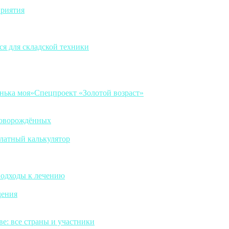
приятия
ся для складской техники
нька моя»
Спецпроект «Золотой возраст»
новорождённых
платный калькулятор
подходы к лечению
дения
е: все страны и участники